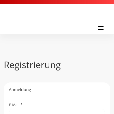
Toggl
navig
Toggle
navigati
Registrierung
Anmeldung
E-Mail
*